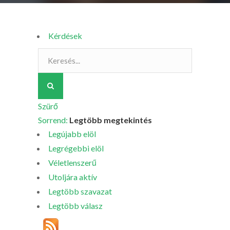
Kérdések
Szürő
Sorrend:
Legtöbb megtekintés
Legújabb elöl
Legrégebbi elöl
Véletlenszerű
Utoljára aktív
Legtöbb szavazat
Legtöbb válasz