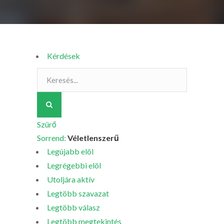
Kérdések
Szürő
Sorrend:
Véletlenszerű
Legújabb elöl
Legrégebbi elöl
Utoljára aktív
Legtöbb szavazat
Legtöbb válasz
Legtöbb megtekintés