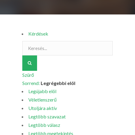
Kérdések
Szürő
Sorrend:
Legrégebbi elöl
Legújabb elöl
Véletlenszerű
Utoljára aktív
Legtöbb szavazat
Legtöbb válasz
Legtöbb megtekintés