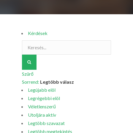
Kérdések
Szürő
Sorrend:
Legtöbb válasz
Legújabb elöl
Legrégebbi elöl
Véletlenszerű
Utoljára aktív
Legtöbb szavazat
Legtöbb megtekintés