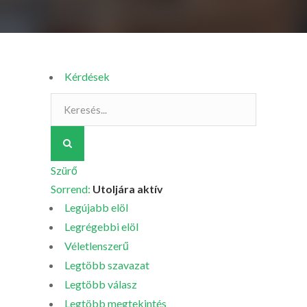
Kérdések
Szürő
Sorrend:
Utoljára aktív
Legújabb elöl
Legrégebbi elöl
Véletlenszerű
Legtöbb szavazat
Legtöbb válasz
Legtöbb megtekintés