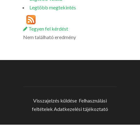
Legtöbb megtekintés
Tegyen fel kérdést
Nem található eredmény
Visszajelzés küldése
Felhasználási
feltételek
Adatkezelési tájékoztató