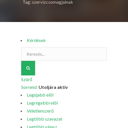
Tag: szervizcsomagjainak
Kérdések
Szürő
Sorrend:
Utoljára aktív
Legújabb elöl
Legrégebbi elöl
Véletlenszerű
Legtöbb szavazat
Legtöbb válasz