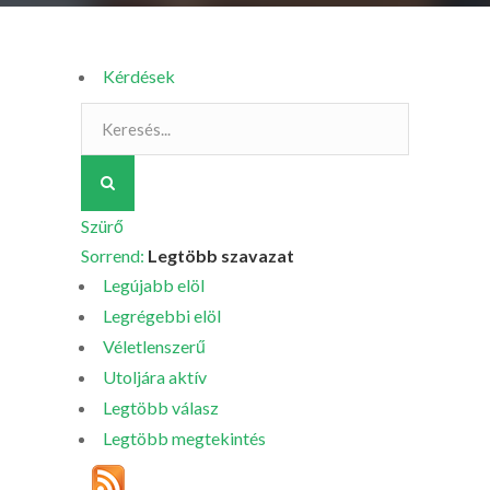
Kérdések
Szürő
Sorrend:
Legtöbb szavazat
Legújabb elöl
Legrégebbi elöl
Véletlenszerű
Utoljára aktív
Legtöbb válasz
Legtöbb megtekintés