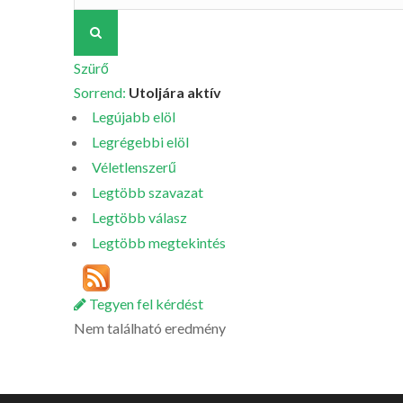
Szürő
Sorrend:
Utoljára aktív
Legújabb elöl
Legrégebbi elöl
Véletlenszerű
Legtöbb szavazat
Legtöbb válasz
Legtöbb megtekintés
Tegyen fel kérdést
Nem található eredmény