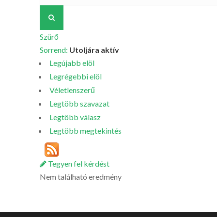
Szürő
Sorrend:
Utoljára aktív
Legújabb elöl
Legrégebbi elöl
Véletlenszerű
Legtöbb szavazat
Legtöbb válasz
Legtöbb megtekintés
Tegyen fel kérdést
Nem található eredmény