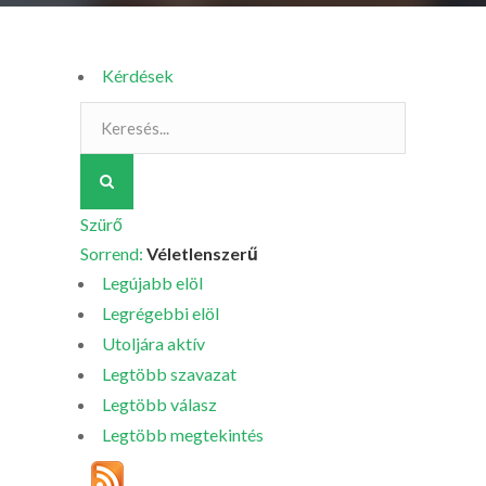
Kérdések
Szürő
Sorrend:
Véletlenszerű
Legújabb elöl
Legrégebbi elöl
Utoljára aktív
Legtöbb szavazat
Legtöbb válasz
Legtöbb megtekintés