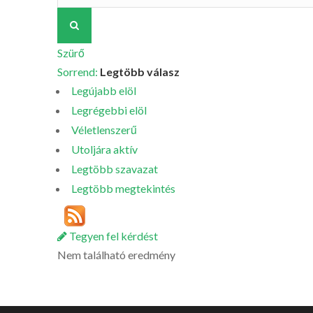
Szürő
Sorrend:
Legtöbb válasz
Legújabb elöl
Legrégebbi elöl
Véletlenszerű
Utoljára aktív
Legtöbb szavazat
Legtöbb megtekintés
Tegyen fel kérdést
Nem található eredmény