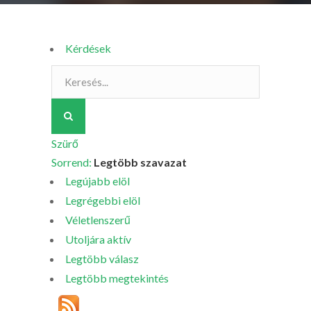
Kérdések
Szürő
Sorrend:
Legtöbb szavazat
Legújabb elöl
Legrégebbi elöl
Véletlenszerű
Utoljára aktív
Legtöbb válasz
Legtöbb megtekintés