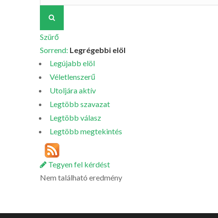
Szürő
Sorrend:
Legrégebbi elöl
Legújabb elöl
Véletlenszerű
Utoljára aktív
Legtöbb szavazat
Legtöbb válasz
Legtöbb megtekintés
Tegyen fel kérdést
Nem található eredmény