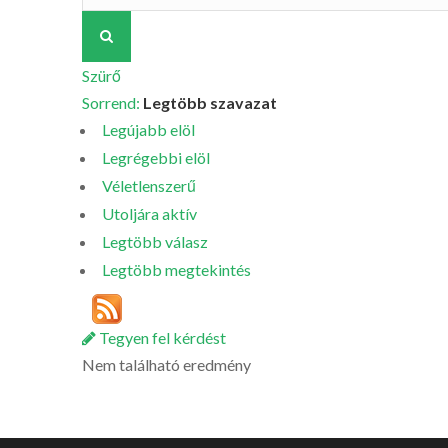
Szürő
Sorrend:
Legtöbb szavazat
Legújabb elöl
Legrégebbi elöl
Véletlenszerű
Utoljára aktív
Legtöbb válasz
Legtöbb megtekintés
Tegyen fel kérdést
Nem található eredmény