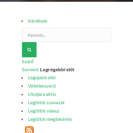
Kérdések
Szürő
Sorrend:
Legrégebbi elöl
Legújabb elöl
Véletlenszerű
Utoljára aktív
Legtöbb szavazat
Legtöbb válasz
Legtöbb megtekintés