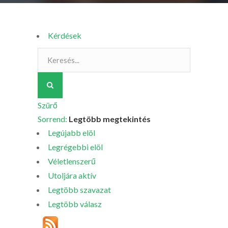
Kérdések
Szürő
Sorrend:
Legtöbb megtekintés
Legújabb elöl
Legrégebbi elöl
Véletlenszerű
Utoljára aktív
Legtöbb szavazat
Legtöbb válasz