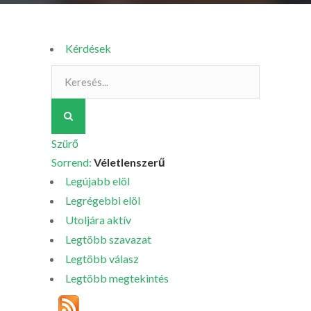
Kérdések
Szürő
Sorrend:
Véletlenszerű
Legújabb elöl
Legrégebbi elöl
Utoljára aktív
Legtöbb szavazat
Legtöbb válasz
Legtöbb megtekintés