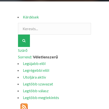
Kérdések
Szürő
Sorrend:
Véletlenszerű
Legújabb elöl
Legrégebbi elöl
Utoljára aktív
Legtöbb szavazat
Legtöbb válasz
Legtöbb megtekintés