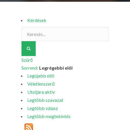
Kérdések
Szürő
Sorrend:
Legrégebbi elöl
Legújabb elöl
Véletlenszerű
Utoljára aktív
Legtöbb szavazat
Legtöbb válasz
Legtöbb megtekintés