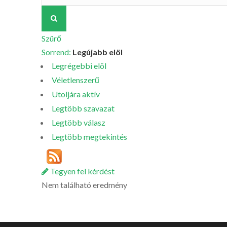
Szürő
Sorrend:
Legújabb elöl
Legrégebbi elöl
Véletlenszerű
Utoljára aktív
Legtöbb szavazat
Legtöbb válasz
Legtöbb megtekintés
Tegyen fel kérdést
Nem található eredmény