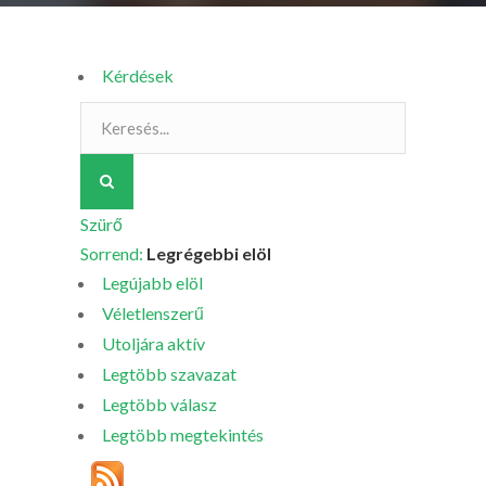
Kérdések
Szürő
Sorrend:
Legrégebbi elöl
Legújabb elöl
Véletlenszerű
Utoljára aktív
Legtöbb szavazat
Legtöbb válasz
Legtöbb megtekintés