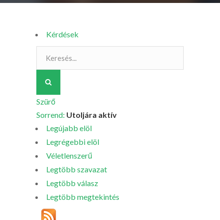
Kérdések
Szürő
Sorrend:
Utoljára aktív
Legújabb elöl
Legrégebbi elöl
Véletlenszerű
Legtöbb szavazat
Legtöbb válasz
Legtöbb megtekintés