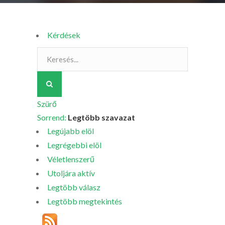
Kérdések
Szürő
Sorrend:
Legtöbb szavazat
Legújabb elöl
Legrégebbi elöl
Véletlenszerű
Utoljára aktív
Legtöbb válasz
Legtöbb megtekintés