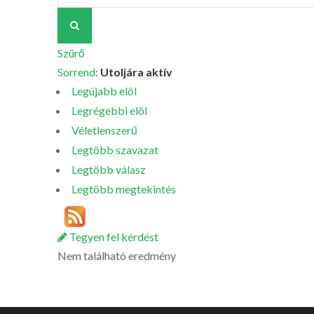
Szürő
Sorrend:
Utoljára aktív
Legújabb elöl
Legrégebbi elöl
Véletlenszerű
Legtöbb szavazat
Legtöbb válasz
Legtöbb megtekintés
Tegyen fel kérdést
Nem található eredmény