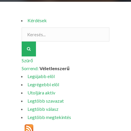
Kérdések
Szürő
Sorrend:
Véletlenszerű
Legújabb elöl
Legrégebbi elöl
Utoljára aktív
Legtöbb szavazat
Legtöbb válasz
Legtöbb megtekintés