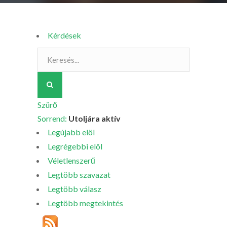
Kérdések
Szürő
Sorrend:
Utoljára aktív
Legújabb elöl
Legrégebbi elöl
Véletlenszerű
Legtöbb szavazat
Legtöbb válasz
Legtöbb megtekintés