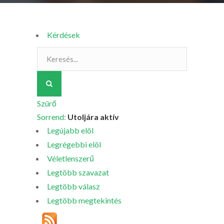
Kérdések
Szürő
Sorrend:
Utoljára aktív
Legújabb elöl
Legrégebbi elöl
Véletlenszerű
Legtöbb szavazat
Legtöbb válasz
Legtöbb megtekintés