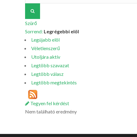
Szürő
Sorrend:
Legrégebbi elöl
Legújabb elöl
Véletlenszerű
Utoljára aktív
Legtöbb szavazat
Legtöbb válasz
Legtöbb megtekintés
Tegyen fel kérdést
Nem található eredmény