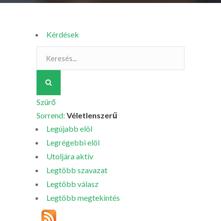
Kérdések
Szürő
Sorrend:
Véletlenszerű
Legújabb elöl
Legrégebbi elöl
Utoljára aktív
Legtöbb szavazat
Legtöbb válasz
Legtöbb megtekintés