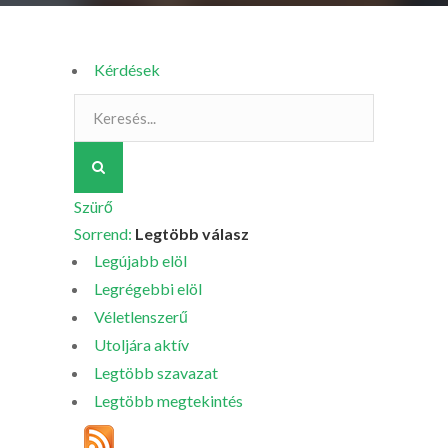
Kérdések
Szürő
Sorrend:
Legtöbb válasz
Legújabb elöl
Legrégebbi elöl
Véletlenszerű
Utoljára aktív
Legtöbb szavazat
Legtöbb megtekintés