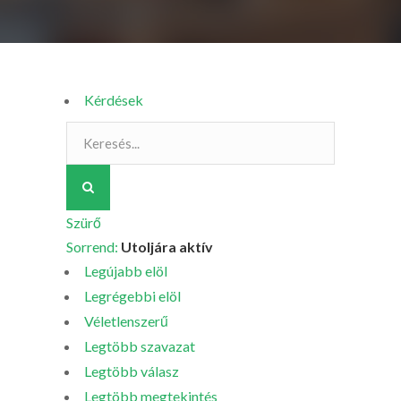
Kérdések
Szürő
Sorrend:
Utoljára aktív
Legújabb elöl
Legrégebbi elöl
Véletlenszerű
Legtöbb szavazat
Legtöbb válasz
Legtöbb megtekintés