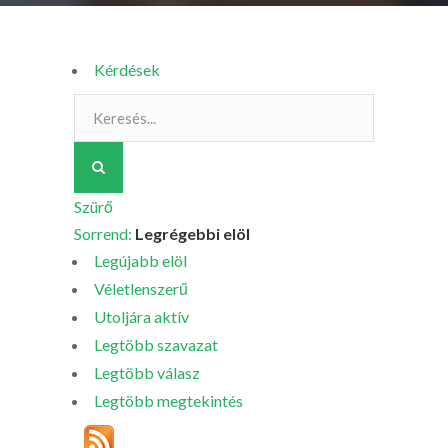
Kérdések
Szürő
Sorrend:
Legrégebbi elöl
Legújabb elöl
Véletlenszerű
Utoljára aktív
Legtöbb szavazat
Legtöbb válasz
Legtöbb megtekintés