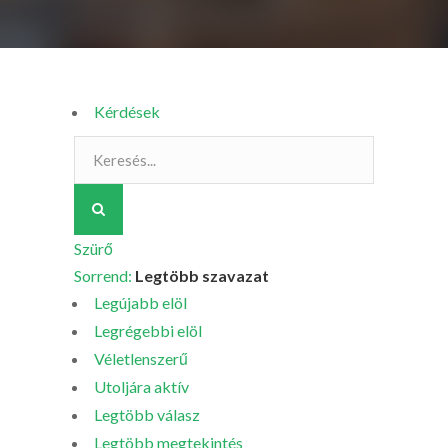
Kérdések
Szürő
Sorrend:
Legtöbb szavazat
Legújabb elöl
Legrégebbi elöl
Véletlenszerű
Utoljára aktív
Legtöbb válasz
Legtöbb megtekintés