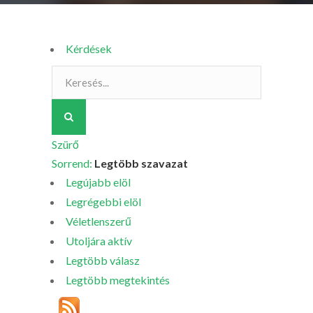
Kérdések
Szürő
Sorrend:
Legtöbb szavazat
Legújabb elöl
Legrégebbi elöl
Véletlenszerű
Utoljára aktív
Legtöbb válasz
Legtöbb megtekintés