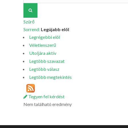
Szürő
Sorrend:
Legújabb elöl
Legrégebbi elöl
Véletlenszerű
Utoljára aktív
Legtöbb szavazat
Legtöbb válasz
Legtöbb megtekintés
Tegyen fel kérdést
Nem található eredmény