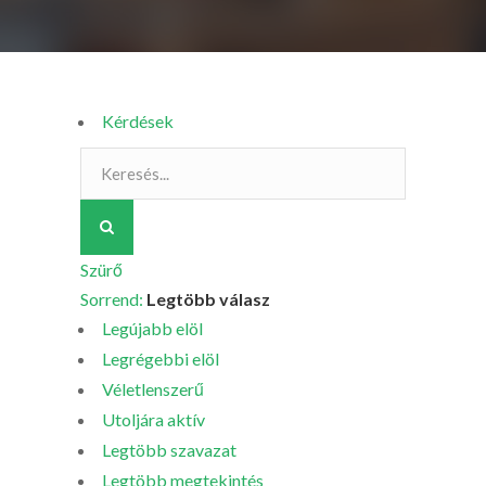
Kérdések
Szürő
Sorrend:
Legtöbb válasz
Legújabb elöl
Legrégebbi elöl
Véletlenszerű
Utoljára aktív
Legtöbb szavazat
Legtöbb megtekintés