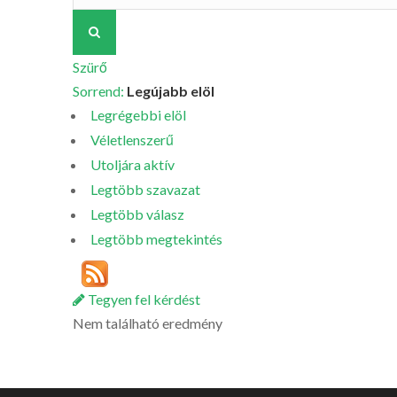
Szürő
Sorrend:
Legújabb elöl
Legrégebbi elöl
Véletlenszerű
Utoljára aktív
Legtöbb szavazat
Legtöbb válasz
Legtöbb megtekintés
Tegyen fel kérdést
Nem található eredmény