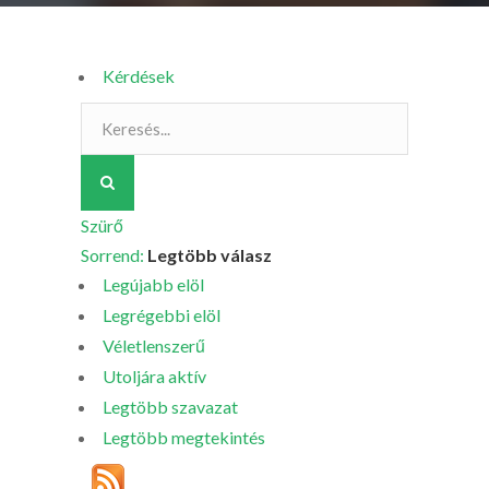
Kérdések
Szürő
Sorrend:
Legtöbb válasz
Legújabb elöl
Legrégebbi elöl
Véletlenszerű
Utoljára aktív
Legtöbb szavazat
Legtöbb megtekintés