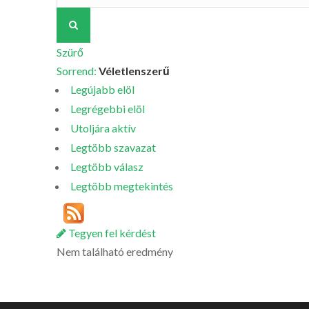
Szürő
Sorrend:
Véletlenszerű
Legújabb elöl
Legrégebbi elöl
Utoljára aktív
Legtöbb szavazat
Legtöbb válasz
Legtöbb megtekintés
Tegyen fel kérdést
Nem található eredmény