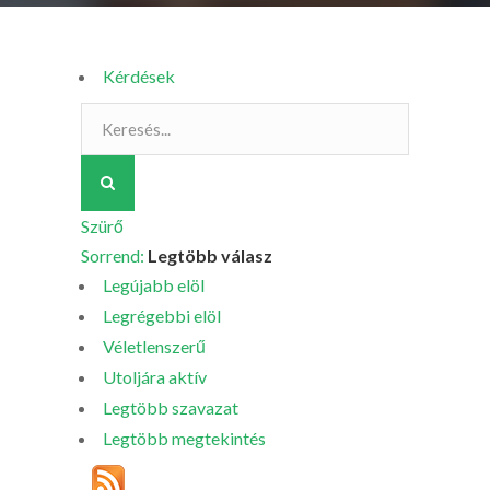
Kérdések
Szürő
Sorrend:
Legtöbb válasz
Legújabb elöl
Legrégebbi elöl
Véletlenszerű
Utoljára aktív
Legtöbb szavazat
Legtöbb megtekintés