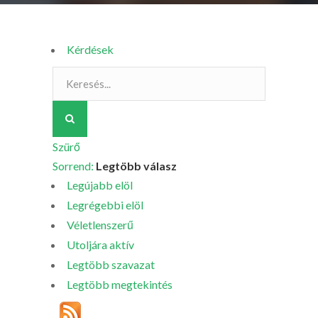
Kérdések
Szürő
Sorrend:
Legtöbb válasz
Legújabb elöl
Legrégebbi elöl
Véletlenszerű
Utoljára aktív
Legtöbb szavazat
Legtöbb megtekintés