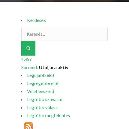
Kérdések
Szürő
Sorrend:
Utoljára aktív
Legújabb elöl
Legrégebbi elöl
Véletlenszerű
Legtöbb szavazat
Legtöbb válasz
Legtöbb megtekintés