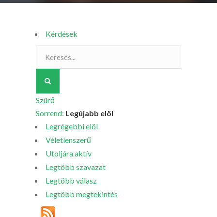
Kérdések
Szürő
Sorrend:
Legújabb elöl
Legrégebbi elöl
Véletlenszerű
Utoljára aktív
Legtöbb szavazat
Legtöbb válasz
Legtöbb megtekintés