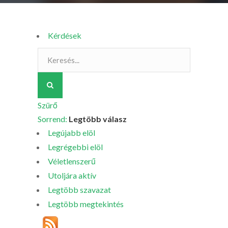
Kérdések
Szürő
Sorrend:
Legtöbb válasz
Legújabb elöl
Legrégebbi elöl
Véletlenszerű
Utoljára aktív
Legtöbb szavazat
Legtöbb megtekintés