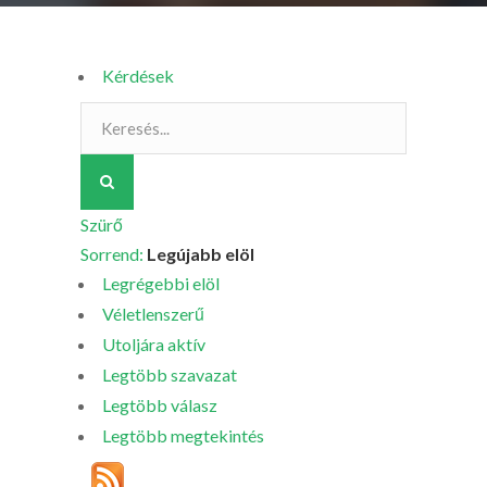
Kérdések
Szürő
Sorrend:
Legújabb elöl
Legrégebbi elöl
Véletlenszerű
Utoljára aktív
Legtöbb szavazat
Legtöbb válasz
Legtöbb megtekintés