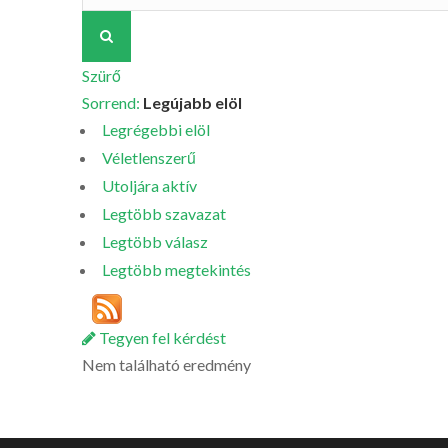
Szürő
Sorrend:
Legújabb elöl
Legrégebbi elöl
Véletlenszerű
Utoljára aktív
Legtöbb szavazat
Legtöbb válasz
Legtöbb megtekintés
Tegyen fel kérdést
Nem található eredmény