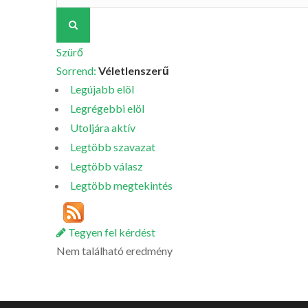
Szürő
Sorrend:
Véletlenszerű
Legújabb elöl
Legrégebbi elöl
Utoljára aktív
Legtöbb szavazat
Legtöbb válasz
Legtöbb megtekintés
Tegyen fel kérdést
Nem található eredmény