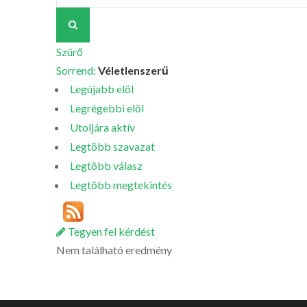
Szürő
Sorrend:
Véletlenszerű
Legújabb elöl
Legrégebbi elöl
Utoljára aktív
Legtöbb szavazat
Legtöbb válasz
Legtöbb megtekintés
Tegyen fel kérdést
Nem található eredmény