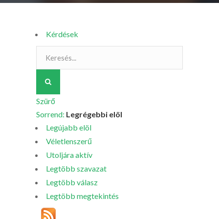
Kérdések
Szürő
Sorrend:
Legrégebbi elöl
Legújabb elöl
Véletlenszerű
Utoljára aktív
Legtöbb szavazat
Legtöbb válasz
Legtöbb megtekintés