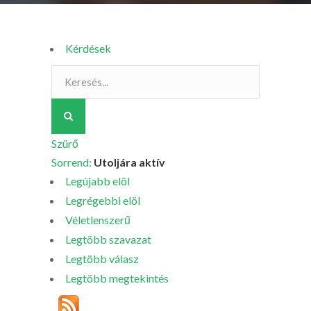
Kérdések
Szürő
Sorrend:
Utoljára aktív
Legújabb elöl
Legrégebbi elöl
Véletlenszerű
Legtöbb szavazat
Legtöbb válasz
Legtöbb megtekintés